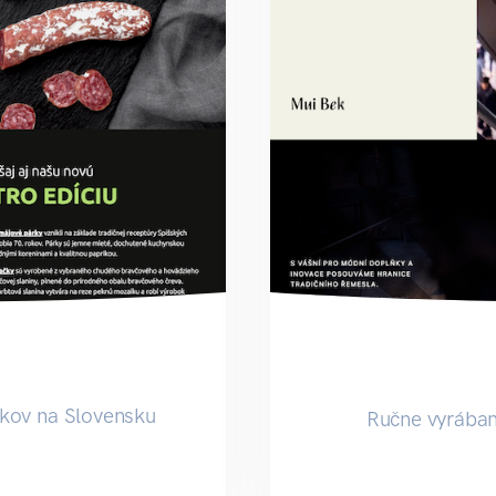
kov na Slovensku
Ručne vyrában