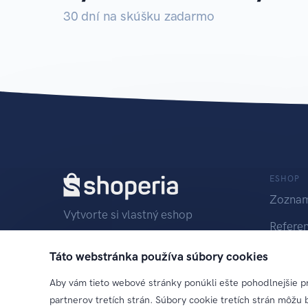
30 dní na skúšku zadarmo
ESHOP
Zoznam
Vytvorte si vlastný eshop
Referen
info@shoperia.sk
Cenník
Táto webstránka používa súbory cookies
+421 948 200 509
Objedn
Aby vám tieto webové stránky ponúkli ešte pohodlnejšie pr
partnerov tretích strán. Súbory cookie tretích strán môžu b
Náš facebook
Prihlási