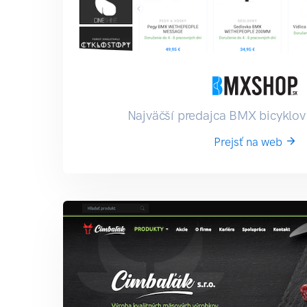
Najväčší predajca BMX bicyklov
Prejsť na web