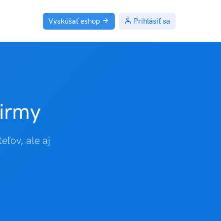
Vyskúšať eshop
Prihlásiť sa
firmy
eľov, ale aj