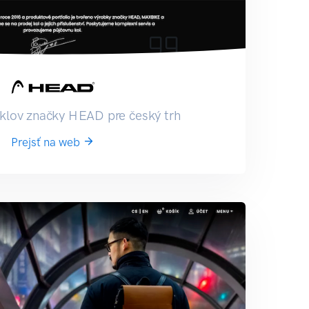
yklov značky HEAD pre český trh
Prejsť na web