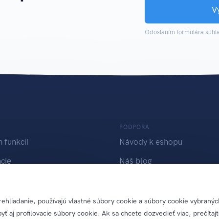
V
Odoslaním formulára súhla
PODPORA
 funkcií
Návody k eshopu
cie
Náš blog
Kontaktovať podporu
ať eshop
ehliadanie, používajú vlastné súbory cookie a súbory cookie vybranýc
yť aj profilovacie súbory cookie. Ak sa chcete dozvedieť viac, prečítajt
ť sa