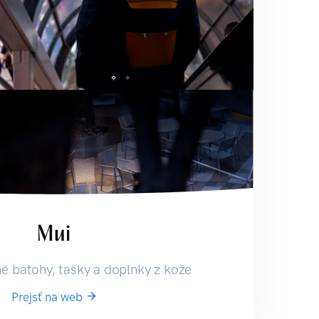
é batohy, tašky a doplnky z kože
Prejsť na web