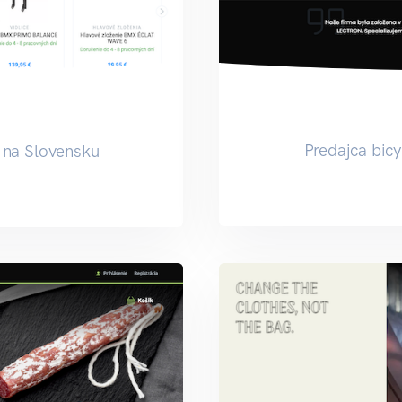
Predajca bic
 na Slovensku