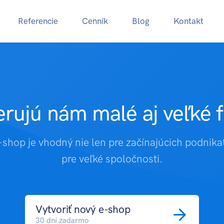
Referencie
Cenník
Blog
Kontakt
rujú nám malé aj veľké 
shop je vhodný nie len pre začínajúcich podnikat
pre veľké spoločnosti.
Vytvoriť nový e-shop
30 dní zadarmo