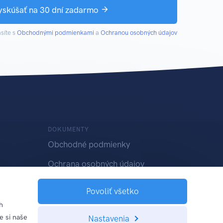
yskúšať na 30 dní zadarmo
síte s
Obchodnými podmienkami
a
Ochranou osobných údajov
DOKUMENTY
Obchodné podmienky
Ochrana osobných údajov
Povoliť všetko
h
e si naše
Nastavenia