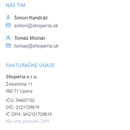
NÁŠ TÍM
Šimon Kandráč
simon@shoperia.sk
Tomáš Molnár
tomas@shoperia.sk
FAKTURAČNÉ ÚDAJE
Shoperia s.r.o.
Železničná 11
082 71 Lipany
IČO: 54607132
DIČ: 2121729819
IČ DPH: SK2121729819
Nie sme platcami DPH